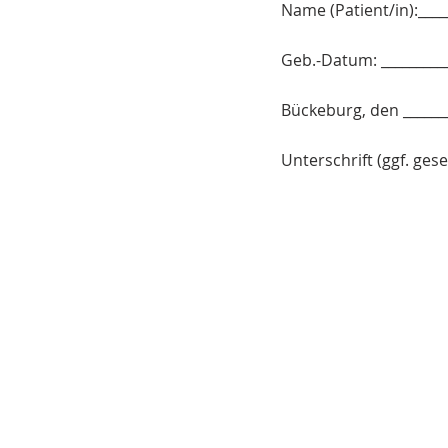
Name (Patient/in):_____
Geb.-Datum: __________
Bückeburg, den _______
Unterschrift (ggf. gese
ÜBER UNS
Gegenseitige Unterstützung is