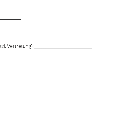
________________________
__________
___________
tzl. Vertretung):_____________________________
ADRESSE
Te
t
Praxis für Sprach-,