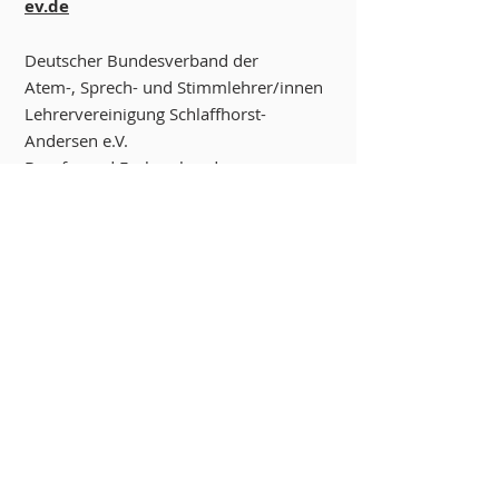
ev.de
Deutscher Bundesverband der
Atem-, Sprech- und Stimmlehrer/innen
Lehrervereinigung Schlaffhorst-
Andersen e.V.
Berufs- und Fachverband
dba
Bundesgeschäftsstelle
Holstenwall 12
20355 Hamburg
Telefon +49(0)40 / 3571380 - 0
Telefax +49(0)40 / 3571380 - 3
info@dba-ev.de
www.dba-ev.de
Bildnachweise:
Das Bildmaterial auf den nachfolgend