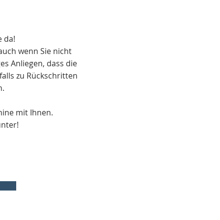
 da!
auch wenn Sie nicht
s Anliegen, dass die
lls zu Rückschritten
n.
mine mit Ihnen.
nter!