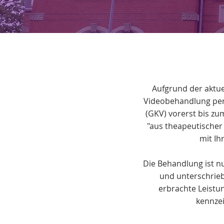
Aufgrund der aktue
Videobehandlung per
(GKV) vorerst bis z
"aus theapeutischer 
mit Ih
Die Behandlung ist n
und unterschrieb
erbrachte Leistu
kennze