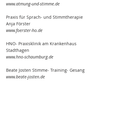
www.atmung-und-stimme.de
Praxis für Sprach- und Stimmtherapie
Anja Förster
www.foerster-ho.de
HNO- Praxisklinik am Krankenhaus
Stadthagen
www.hno-schaumburg.de
Beate Josten Stimme- Training- Gesang
www.beate-josten.de
ÜBER UNS
Gegenseitige Unterstützung ist für
uns selbstverständlich, sodass
unsere Patienten vom geballten